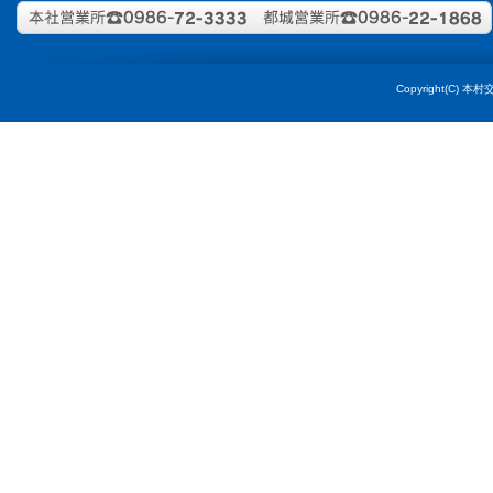
宮崎県内
10/15・
宮崎県内
Copyright(C) 本村交通
※県外の