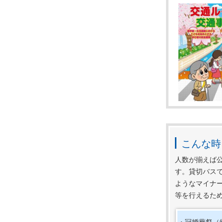
こんな時
人数が揃えば
す。貸切バス
ようなマイナ
秋の全国
等を行えるた
令和7年
1.歩行