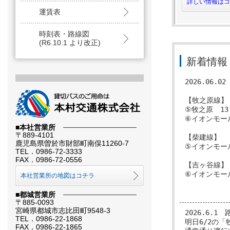
詳しい情報はコ
運賃表
時刻表・路線図
(R6.10.1 より改正)
新着情報
2026.06
【牧之原線】　
⑤牧之原　13
⑥イオンモール
■本社営業所
〒889-4101
【柴建線】

鹿児島県曽於市財部町南俣11260-7
⑤イオンモール
TEL．0986-72-3333
FAX．0986-72-0556
【吉ヶ谷線】

⑥イオンモール
本社営業所の地図はコチラ
■都城営業所
〒885-0093
宮崎県都城市志比田町9548-3
2026.6.
TEL．0986-22-1868
明日6/2の
FAX．0986-22-1865