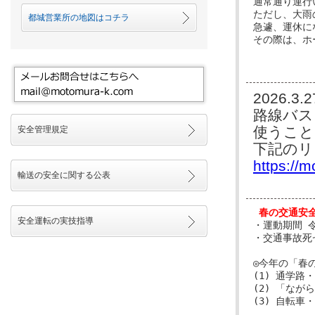
通常通り運行
ただし、大雨
都城営業所の地図はコチラ
急遽、運休に
その際は、ホ
2026.
路線バス
使うこと
安全管理規定
下記のリ
https://
輸送の安全に関する公表
安全運転の実技指導
・運動期間 令
・交通事故死ゼ
◎今年の「春
(1) 通学
(2) 「な
(3) 自転