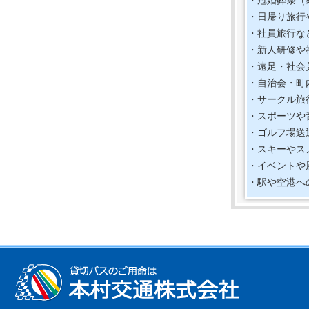
反射材
・冠婚葬祭（
2.なが
・日帰り旅行
夕暮れ
・社員旅行な
3.自転
・新人研修や
の徹底と
・遠足・社会
ヘルメ
・自治会・町
９月３０
・サークル旅
・スポーツや
・ゴルフ場送
・スキーやス
・イベントや
・駅や空港へ