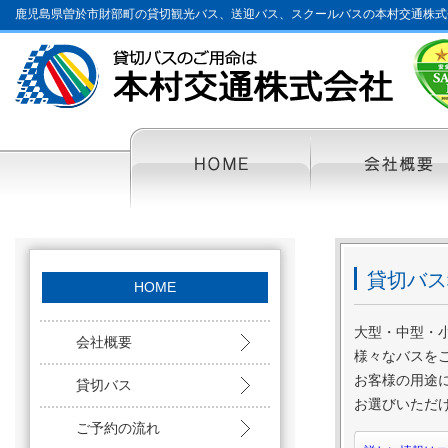
鹿児島県曽於市財部町の貸切観光バス、送迎バス、スクールバスの本村交通株式
HOME
貸切バス
HOME
大型・中型・
会社概要
様々なバスを
お客様の用途
貸切バス
お選びいただ
ご予約の流れ