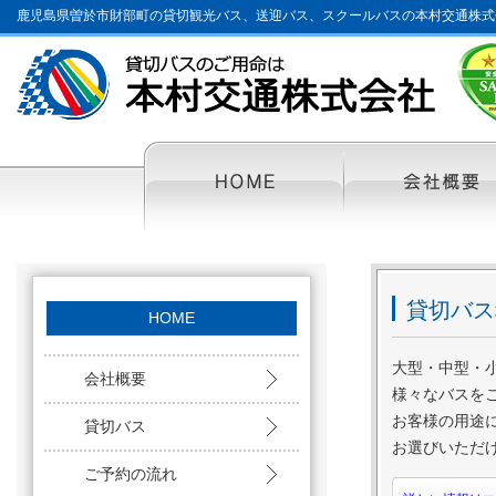
鹿児島県曽於市財部町の貸切観光バス、送迎バス、スクールバスの本村交通株式
HOME
貸切バス
HOME
大型・中型・
会社概要
様々なバスを
お客様の用途
貸切バス
お選びいただ
ご予約の流れ