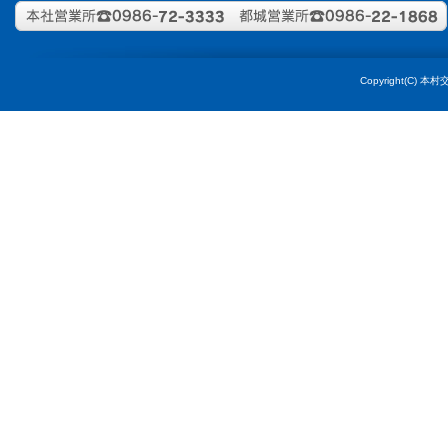
宮崎県内
10/15・
宮崎県内
Copyright(C) 本村交通
※県外の