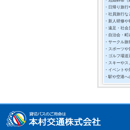
反射材
・冠婚葬祭（
2.なが
・日帰り旅行
夕暮れ
・社員旅行な
3.自転
・新人研修や
の徹底と
・遠足・社会
ヘルメ
・自治会・町
９月３０
・サークル旅
・スポーツや
・ゴルフ場送
・スキーやス
・イベントや
・駅や空港へ