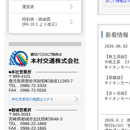
詳しい情報はコ
運賃表
時刻表・路線図
(R6.10.1 より改正)
新着情報
2026.06
【牧之原線】　
⑤牧之原　13
⑥イオンモール
■本社営業所
〒889-4101
【柴建線】

鹿児島県曽於市財部町南俣11260-7
⑤イオンモール
TEL．0986-72-3333
FAX．0986-72-0556
【吉ヶ谷線】

⑥イオンモール
本社営業所の地図はコチラ
■都城営業所
〒885-0093
宮崎県都城市志比田町9548-3
2026.6.
TEL．0986-22-1868
明日6/2の
FAX．0986-22-1865