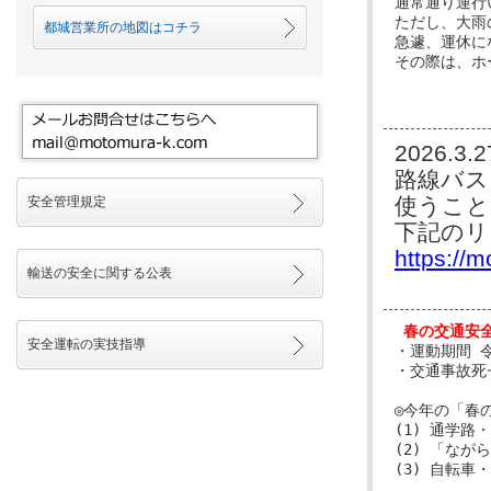
通常通り運行
ただし、大雨
都城営業所の地図はコチラ
急遽、運休に
その際は、ホ
2026.
路線バス
使うこと
安全管理規定
下記のリ
https://
輸送の安全に関する公表
安全運転の実技指導
・運動期間 令
・交通事故死ゼ
◎今年の「春
(1) 通学
(2) 「な
(3) 自転