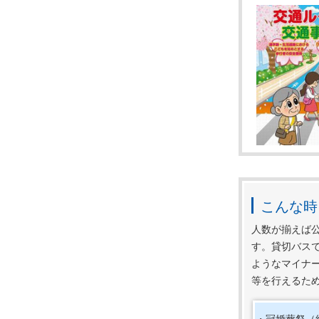
こんな時
人数が揃えば
す。貸切バス
ようなマイナ
秋の全国
等を行えるた
令和7年
1.歩行